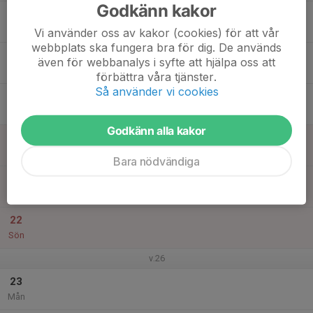
Godkänn kakor
17
17:00
Träning
18:00
Tis
Gräsplanen TIF
Vi använder oss av kakor (cookies) för att vår
webbplats ska fungera bra för dig. De används
18
även för webbanalys i syfte att hjälpa oss att
Ons
förbättra våra tjänster.
Så använder vi cookies
19
Tor
Godkänn alla kakor
20
Fre
Bara nödvändiga
21
Lör
22
Sön
v.26
23
Mån