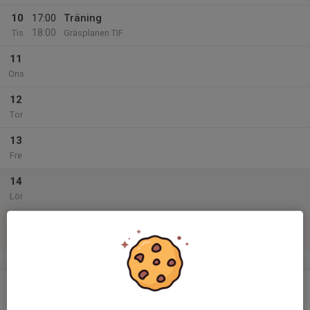
10
17:00
Träning
18:00
Tis
Gräsplanen TIF
11
Ons
12
Tor
13
Fre
14
Lör
15
Sön
v.25
16
Mån