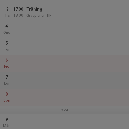
3
17:00
Träning
18:00
Tis
Gräsplanen TIF
4
Ons
5
Tor
6
Fre
7
Lör
8
Sön
v.24
9
Mån