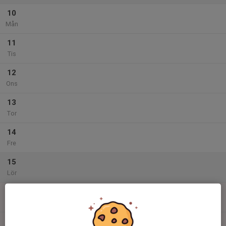
10
Mån
11
Tis
12
Ons
13
Tor
14
Fre
15
Lör
16
17:00
Inomhusträning
18:00
Sön
Skogshöjdens inomhushall
17:00
Föräldramöte