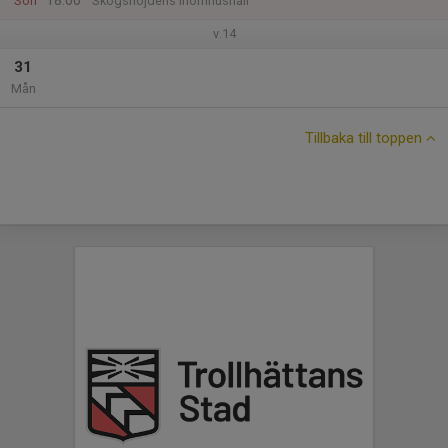
18:00
Sön
Skogshöjdens inomhushall
v.14
31
Mån
Tillbaka till toppen