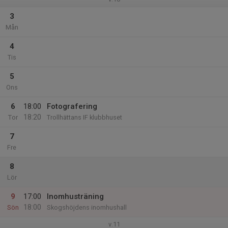
3
Mån
4
Tis
5
Ons
6
18:00
Fotografering
18:20
Tor
Trollhättans IF klubbhuset
7
Fre
8
Lör
9
17:00
Inomhusträning
18:00
Sön
Skogshöjdens inomhushall
v.11