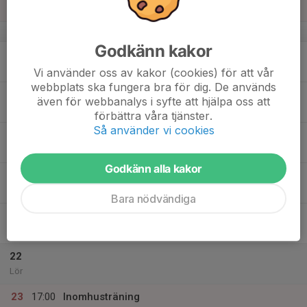
18:00
Skogshöjdens inomhushall
v.12
Godkänn kakor
17
Mån
Vi använder oss av kakor (cookies) för att vår
webbplats ska fungera bra för dig. De används
18
även för webbanalys i syfte att hjälpa oss att
Tis
förbättra våra tjänster.
Så använder vi cookies
19
Ons
Godkänn alla kakor
20
Tor
Bara nödvändiga
21
Fre
22
Lör
23
17:00
Inomhusträning