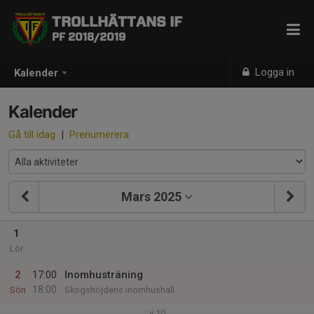
TROLLHÄTTANS IF
PF 2018/2019
Logga in
Kalender
Kalender
Gå till idag
|
Prenumerera
Mars 2025
1
Lör
2
17:00
Inomhusträning
18:00
Sön
Skogshöjdens inomhushall
v.10