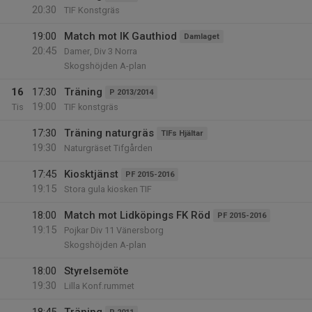
20:30
TIF Konstgräs
19:00
Match mot IK Gauthiod
Damlaget
20:45
Damer, Div 3 Norra
Skogshöjden A-plan
16
17:30
Träning
P 2013/2014
19:00
Tis
TIF konstgräs
17:30
Träning naturgräs
TIFs Hjältar
19:30
Naturgräset Tifgården
17:45
Kiosktjänst
PF 2015-2016
19:15
Stora gula kiosken TIF
18:00
Match mot Lidköpings FK Röd
PF 2015-2016
19:15
Pojkar Div 11 Vänersborg
Skogshöjden A-plan
18:00
Styrelsemöte
19:30
Lilla Konf.rummet