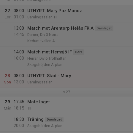
27
08:00
UTHYRT: Mary Paz Munoz
01:00
Lör
Samlingssalen TIF
13:00
Match mot Arentorp Helås FK A
Damlaget
14:45
Damer, Div 3 Norra
Kedumsvallen A
14:00
Match mot Hemsjö IF
Herr
16:00
Herrar, Div 6 Trollhättan
Skogshöjden A-plan
28
08:00
UTHYRT: Städ - Mary
13:00
Sön
Samlingssalen
v.27
29
17:45
Möte laget
18:15
Mån
TIF
18:30
Träning
Damlaget
20:00
Skogshöjden A-plan