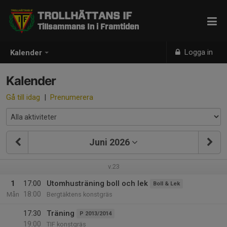
TROLLHÄTTANS IF
Tillsammans In i Framtiden
Logga in
Kalender
Kalender
Gå till idag
|
Prenumerera
Juni 2026
v.23
1
17:00
Utomhusträning boll och lek
Boll & Lek
18:00
Mån
Bergtäktens konstgräs
17:30
Träning
P 2013/2014
19:00
TIF konstgräs