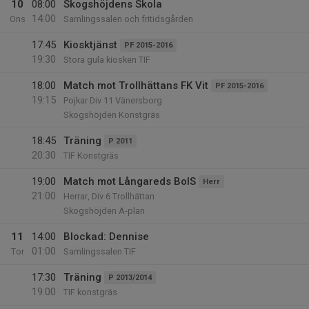
10
08:00
Skogshöjdens Skola
14:00
Ons
Samlingssalen och fritidsgården
17:45
Kiosktjänst
PF 2015-2016
19:30
Stora gula kiosken TIF
18:00
Match mot Trollhättans FK Vit
PF 2015-2016
19:15
Pojkar Div 11 Vänersborg
Skogshöjden Konstgräs
18:45
Träning
P 2011
20:30
TIF Konstgräs
19:00
Match mot Långareds BoIS
Herr
21:00
Herrar, Div 6 Trollhättan
Skogshöjden A-plan
11
14:00
Blockad: Dennise
01:00
Tor
Samlingssalen TIF
17:30
Träning
P 2013/2014
19:00
TIF konstgräs