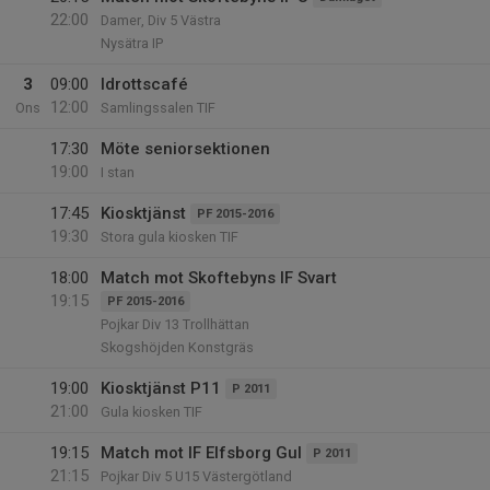
22:00
Damer, Div 5 Västra
Nysätra IP
3
09:00
Idrottscafé
12:00
Ons
Samlingssalen TIF
17:30
Möte seniorsektionen
19:00
I stan
17:45
Kiosktjänst
PF 2015-2016
19:30
Stora gula kiosken TIF
18:00
Match mot Skoftebyns IF Svart
19:15
PF 2015-2016
Pojkar Div 13 Trollhättan
Skogshöjden Konstgräs
19:00
Kiosktjänst P11
P 2011
21:00
Gula kiosken TIF
19:15
Match mot IF Elfsborg Gul
P 2011
21:15
Pojkar Div 5 U15 Västergötland