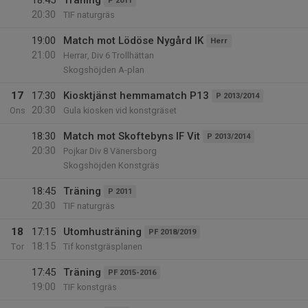
18:45
Träning
P 2011
20:30
TIF naturgräs
19:00
Match mot Lödöse Nygård IK
Herr
21:00
Herrar, Div 6 Trollhättan
Skogshöjden A-plan
17
17:30
Kiosktjänst hemmamatch P13
P 2013/2014
20:30
Ons
Gula kiosken vid konstgräset
18:30
Match mot Skoftebyns IF Vit
P 2013/2014
20:30
Pojkar Div 8 Vänersborg
Skogshöjden Konstgräs
18:45
Träning
P 2011
20:30
TIF naturgräs
18
17:15
Utomhusträning
PF 2018/2019
18:15
Tor
Tif konstgräsplanen
17:45
Träning
PF 2015-2016
19:00
TIF konstgräs