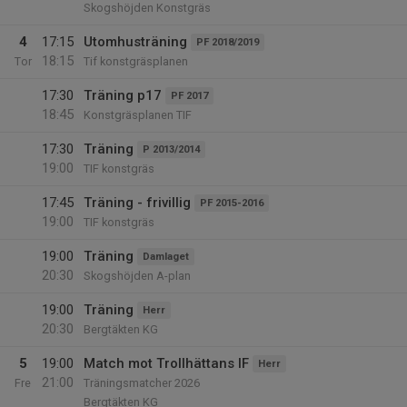
Skogshöjden Konstgräs
4
17:15
Utomhusträning
PF 2018/2019
18:15
Tor
Tif konstgräsplanen
17:30
Träning p17
PF 2017
18:45
Konstgräsplanen TIF
17:30
Träning
P 2013/2014
19:00
TIF konstgräs
17:45
Träning - frivillig
PF 2015-2016
19:00
TIF konstgräs
19:00
Träning
Damlaget
20:30
Skogshöjden A-plan
19:00
Träning
Herr
20:30
Bergtäkten KG
5
19:00
Match mot Trollhättans IF
Herr
21:00
Fre
Träningsmatcher 2026
Bergtäkten KG