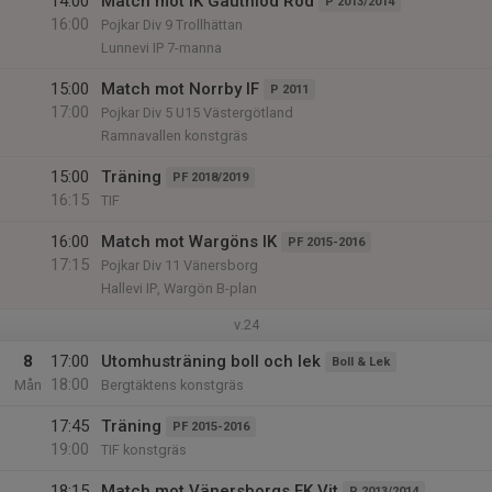
14:00
Match mot IK Gauthiod Röd
P 2013/2014
16:00
Pojkar Div 9 Trollhättan
Lunnevi IP 7-manna
15:00
Match mot Norrby IF
P 2011
17:00
Pojkar Div 5 U15 Västergötland
Ramnavallen konstgräs
15:00
Träning
PF 2018/2019
16:15
TIF
16:00
Match mot Wargöns IK
PF 2015-2016
17:15
Pojkar Div 11 Vänersborg
Hallevi IP, Wargön B-plan
v.24
8
17:00
Utomhusträning boll och lek
Boll & Lek
18:00
Mån
Bergtäktens konstgräs
17:45
Träning
PF 2015-2016
19:00
TIF konstgräs
18:15
Match mot Vänersborgs FK Vit
P 2013/2014