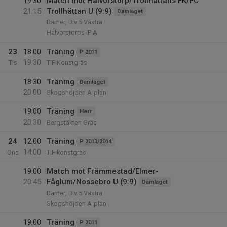
19:30
Match mot Halvorstorp/Trollhättans FK/FC
21:15
Trollhättan U (9:9)
Damlaget
Damer, Div 5 Västra
Halvorstorps IP A
23
18:00
Träning
P 2011
19:30
Tis
TIF Konstgräs
18:30
Träning
Damlaget
20:00
Skogshöjden A-plan
19:00
Träning
Herr
20:30
Bergstäkten Gräs
24
12:00
Träning
P 2013/2014
14:00
Ons
TIF konstgräs
19:00
Match mot Främmestad/Elmer-
20:45
Fåglum/Nossebro U (9:9)
Damlaget
Damer, Div 5 Västra
Skogshöjden A-plan
19:00
Träning
P 2011