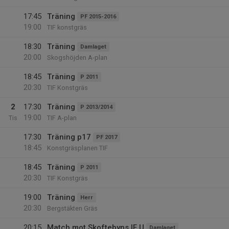
17:45
Träning
PF 2015-2016
19:00
TIF konstgräs
18:30
Träning
Damlaget
20:00
Skogshöjden A-plan
18:45
Träning
P 2011
20:30
TIF Konstgräs
2
17:30
Träning
P 2013/2014
19:00
Tis
TIF A-plan
17:30
Träning p17
PF 2017
18:45
Konstgräsplanen TIF
18:45
Träning
P 2011
20:30
TIF Konstgräs
19:00
Träning
Herr
20:30
Bergstäkten Gräs
20:15
Match mot Skoftebyns IF U
Damlaget