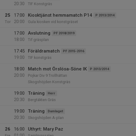
20:30
TIF Konstgräs
25
17:00
Kiosktjänst hemmamatch P14
P 2013/2014
20:00
Tor
Gula kiosken vid konstgräset
17:00
Avslutning
PF 2018/2019
18:00
Tif gräsplan
17:45
Föräldramatch
PF 2015-2016
19:00
TIF konstgräs
18:00
Match mot Örslösa-Söne IK
P 2013/2014
20:00
Pojkar Div 9 Trollhättan
Skogshöjden Konstgräs
19:00
Träning
Herr
20:30
Bergtäkten Gräs
19:00
Träning
Damlaget
20:30
Skogshöjden A-plan
26
16:00
Uthyrt: Mary Paz
01:00
Fre
Samlingssalen