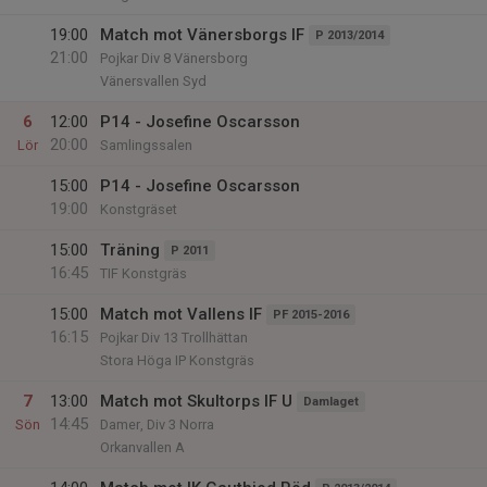
19:00
Match mot Vänersborgs IF
P 2013/2014
21:00
Pojkar Div 8 Vänersborg
Vänersvallen Syd
6
12:00
P14 - Josefine Oscarsson
20:00
Lör
Samlingssalen
15:00
P14 - Josefine Oscarsson
19:00
Konstgräset
15:00
Träning
P 2011
16:45
TIF Konstgräs
15:00
Match mot Vallens IF
PF 2015-2016
16:15
Pojkar Div 13 Trollhättan
Stora Höga IP Konstgräs
7
13:00
Match mot Skultorps IF U
Damlaget
14:45
Sön
Damer, Div 3 Norra
Orkanvallen A