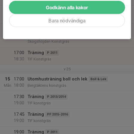
Godkänn alla kakor
10:00
Kiosktjänst hemmamatch P13
P 2013/2014
13:00
Gula kiosken vid konstgräset
Bara nödvändiga
11:00
Match mot IK Gauthiod
P 2013/2014
13:00
Pojkar Div 8 Vänersborg
Skogshöjden Konstgräs
17:00
Träning
P 2011
18:30
TIF Konstgräs
v.25
15
17:00
Utomhusträning boll och lek
Boll & Lek
18:00
Mån
Bergtäktens konstgräs
17:30
Träning
P 2013/2014
19:00
TIF konstgräs
17:45
Träning
PF 2015-2016
19:00
TIF konstgräs
19:00
Träning
P 2011